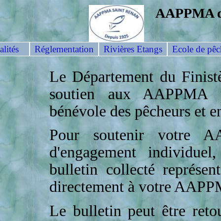
AAPPMA 
lités
Réglementation
Rivières Etangs
Ecole de pêc
Le Département du Finistè
soutien aux AAPPMA po
bénévole des pêcheurs et en
Pour soutenir votre A
d'engagement individuel,
bulletin collecté représe
directement à votre AAP
Le bulletin peut être re